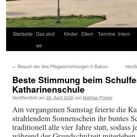
Startseite
Das sind
Kinder
Eltern
Termine
Intern
wir
←
Besuch der drei Pflegeeinrichtungen in Bakum
Herzl
Beste Stimmung beim Schulfe
Katharinenschule
Veröffentlicht am
28. April 2026
von
Mathias Pünter
Am vergangenen Samstag feierte die Ka
strahlendem Sonnenschein ihr buntes Sch
traditionell alle vier Jahre statt, sodass
während der Grundschulzeit miterleben