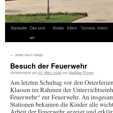
Startseite
Das sind
Kinder
Eltern
Termine
Intern
wir
←
Jeder kann etwas
Besuch der Feuerwehr
Veröffentlicht am
23. März 2026
von
Mathias Pünter
Am letzten Schultag vor den Osterferien 
Klassen im Rahmen der Unterrichtseinh
Feuerwehr“ zur Feuerwehr. An insgesam
Stationen bekamen die Kinder alle wich
Arbeit der Feuerwehr gezeigt und erklär