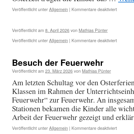
für
Veröffentlicht unter
Allgemein
|
Kommentare deaktiviert
Besuch
der
drei
Veröffentlicht am
8. April 2026
von
Mathias Pünter
Pflegeei
in
für
Veröffentlicht unter
Allgemein
|
Kommentare deaktiviert
Bakum
Besuch der Feuerwehr
Veröffentlicht am
23. März 2026
von
Mathias Pünter
Am letzten Schultag vor den Osterferien 
Klassen im Rahmen der Unterrichtseinh
Feuerwehr“ zur Feuerwehr. An insgesam
Stationen bekamen die Kinder alle wich
Arbeit der Feuerwehr gezeigt und erklä
für
Veröffentlicht unter
Allgemein
|
Kommentare deaktiviert
Besuch