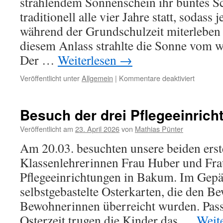
strahlendem Sonnenschein ihr buntes Sch
traditionell alle vier Jahre statt, sodass
während der Grundschulzeit miterleben
diesem Anlass strahlte die Sonne vom 
Der …
Weiterlesen
→
für
Veröffentlicht unter
Allgemein
|
Kommentare deaktiviert
Beste
Stimmun
beim
Besuch der drei Pflegeeinric
Schulfes
der
Veröffentlicht am
23. April 2026
von
Mathias Pünter
Katharin
Am 20.03. besuchten unsere beiden erst
Klassenlehrerinnen Frau Huber und Frau
Pflegeeinrichtungen in Bakum. Im Gep
selbstgebastelte Osterkarten, die den 
Bewohnerinnen überreicht wurden. Pas
Osterzeit trugen die Kinder das …
Weit