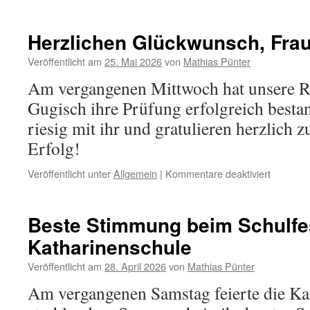
Volksfes
2026
Herzlichen Glückwunsch, Fra
Veröffentlicht am
25. Mai 2026
von
Mathias Pünter
Am vergangenen Mittwoch hat unsere R
Gugisch ihre Prüfung erfolgreich besta
riesig mit ihr und gratulieren herzlich 
Erfolg!
für
Veröffentlicht unter
Allgemein
|
Kommentare deaktiviert
Herzlich
Glückwu
Frau
Beste Stimmung beim Schulfe
Gugisch!
Katharinenschule
Veröffentlicht am
28. April 2026
von
Mathias Pünter
Am vergangenen Samstag feierte die Ka