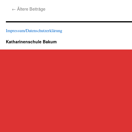
der
←
Ältere Beiträge
Feuerwe
Impressum/Datenschutzerklärung
Katharinenschule Bakum