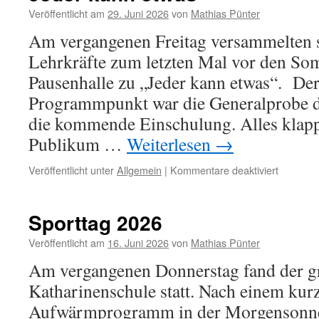
Veröffentlicht am
29. Juni 2026
von
Mathias Pünter
Am vergangenen Freitag versammelten s
Lehrkräfte zum letzten Mal vor den So
Pausenhalle zu „Jeder kann etwas“. Der
Programmpunkt war die Generalprobe de
die kommende Einschulung. Alles klap
Publikum …
Weiterlesen
→
für
Veröffentlicht unter
Allgemein
|
Kommentare deaktiviert
Jeder
kann
etwas
Sporttag 2026
Veröffentlicht am
16. Juni 2026
von
Mathias Pünter
Am vergangenen Donnerstag fand der gr
Katharinenschule statt. Nach einem kur
Aufwärmprogramm in der Morgensonne