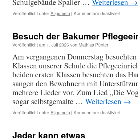
Schulgebäude Spalier …
Weiterlesen
→
für
Veröffentlicht unter
Allgemein
|
Kommentare deaktiviert
Verabsc
der
4.
Besuch der Bakumer Pflegeei
Klassen
Veröffentlicht am
1. Juli 2026
von
Mathias Pünter
Am vergangenen Donnerstag besuchten 
Klassen unserer Schule die Pflegeeinri
beiden ersten Klassen besuchten das Ha
sangen den Bewohnern mit Unterstützu
mehrere Lieder vor. Zum Lied „Die Vo
sogar selbstgemalte …
Weiterlesen
→
für
Veröffentlicht unter
Allgemein
|
Kommentare deaktiviert
Besuch
der
Bakumer
Jeder kann etwas
Pflegeei