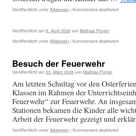
für
Veröffentlicht unter
Allgemein
|
Kommentare deaktiviert
Besuch
der
drei
Veröffentlicht am
8. April 2026
von
Mathias Pünter
Pflegeei
in
für
Veröffentlicht unter
Allgemein
|
Kommentare deaktiviert
Bakum
Besuch der Feuerwehr
Veröffentlicht am
23. März 2026
von
Mathias Pünter
Am letzten Schultag vor den Osterferien 
Klassen im Rahmen der Unterrichtseinh
Feuerwehr“ zur Feuerwehr. An insgesam
Stationen bekamen die Kinder alle wich
Arbeit der Feuerwehr gezeigt und erklä
für
Veröffentlicht unter
Allgemein
|
Kommentare deaktiviert
Besuch