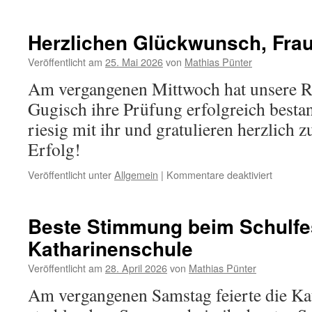
Volksfes
2026
Herzlichen Glückwunsch, Fra
Veröffentlicht am
25. Mai 2026
von
Mathias Pünter
Am vergangenen Mittwoch hat unsere R
Gugisch ihre Prüfung erfolgreich besta
riesig mit ihr und gratulieren herzlich 
Erfolg!
für
Veröffentlicht unter
Allgemein
|
Kommentare deaktiviert
Herzlich
Glückwu
Frau
Beste Stimmung beim Schulfe
Gugisch!
Katharinenschule
Veröffentlicht am
28. April 2026
von
Mathias Pünter
Am vergangenen Samstag feierte die Ka