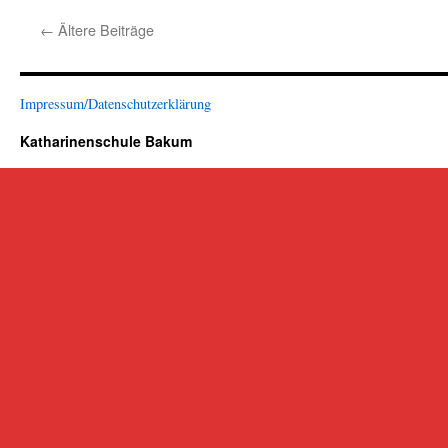
der
←
Ältere Beiträge
Feuerwe
Impressum/Datenschutzerklärung
Katharinenschule Bakum