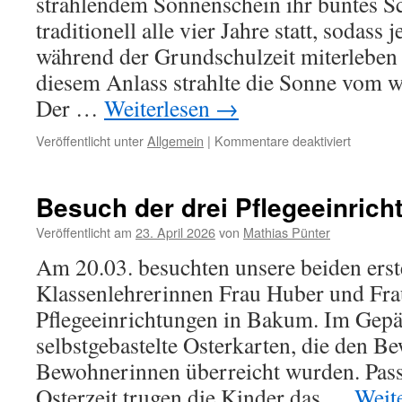
strahlendem Sonnenschein ihr buntes Sch
traditionell alle vier Jahre statt, sodass
während der Grundschulzeit miterleben
diesem Anlass strahlte die Sonne vom 
Der …
Weiterlesen
→
für
Veröffentlicht unter
Allgemein
|
Kommentare deaktiviert
Beste
Stimmun
beim
Besuch der drei Pflegeeinric
Schulfes
der
Veröffentlicht am
23. April 2026
von
Mathias Pünter
Katharin
Am 20.03. besuchten unsere beiden erst
Klassenlehrerinnen Frau Huber und Frau
Pflegeeinrichtungen in Bakum. Im Gep
selbstgebastelte Osterkarten, die den 
Bewohnerinnen überreicht wurden. Pas
Osterzeit trugen die Kinder das …
Weit