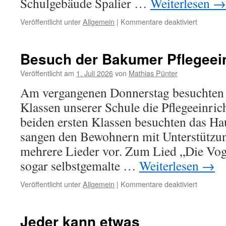
Schulgebäude Spalier …
Weiterlesen
→
für
Veröffentlicht unter
Allgemein
|
Kommentare deaktiviert
Verabsc
der
4.
Besuch der Bakumer Pflegeei
Klassen
Veröffentlicht am
1. Juli 2026
von
Mathias Pünter
Am vergangenen Donnerstag besuchten 
Klassen unserer Schule die Pflegeeinri
beiden ersten Klassen besuchten das Ha
sangen den Bewohnern mit Unterstützu
mehrere Lieder vor. Zum Lied „Die Vo
sogar selbstgemalte …
Weiterlesen
→
für
Veröffentlicht unter
Allgemein
|
Kommentare deaktiviert
Besuch
der
Bakumer
Jeder kann etwas
Pflegeei