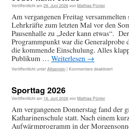
Veröffentlicht am
29. Juni 2026
von
Mathias Pünter
Am vergangenen Freitag versammelten s
Lehrkräfte zum letzten Mal vor den So
Pausenhalle zu „Jeder kann etwas“. Der
Programmpunkt war die Generalprobe de
die kommende Einschulung. Alles klap
Publikum …
Weiterlesen
→
für
Veröffentlicht unter
Allgemein
|
Kommentare deaktiviert
Jeder
kann
etwas
Sporttag 2026
Veröffentlicht am
16. Juni 2026
von
Mathias Pünter
Am vergangenen Donnerstag fand der gr
Katharinenschule statt. Nach einem kur
Aufwärmprogramm in der Morgensonne