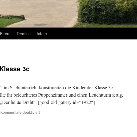
Eltern
Termine
Intern
 Klasse 3c
im Sachunterricht konstruierten die Kinder der Klasse 3c
lte ihr beleuchtetes Puppenzimmer und einen Leuchtturm fertig,
 „Der heiße Draht“. [good-old-gallery id=“1922″]
für
Kommentare deaktiviert
Elektro-
Bauwerke
der
Klasse