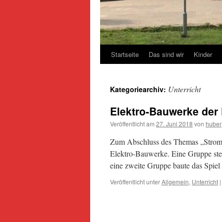
Startseite
Das sind wir
Kinder
Unterricht
Kategoriearchiv:
Elektro-Bauwerke der
Veröffentlicht am
27. Juni 2018
von
huber
Zum Abschluss des Themas „Strom“ 
Elektro-Bauwerke. Eine Gruppe stel
eine zweite Gruppe baute das Spiel
Veröffentlicht unter
Allgemein
,
Unterricht
|