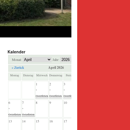
Kalender
Monat:
Jahr:
« Zurück
April 2026
Weiter »
Montag
Dienstag
Mittwoch
Donnerstag
Freitag
Samstag
Sonntag
1
2
3
4
5
*
*
*
*
*
Osterferien
Osterferien
Osterferien
Osterferien
Osterferien
6
7
8
9
10
11
12
*
*
Osterferien
Osterferien
13
14
15
16
17
18
19