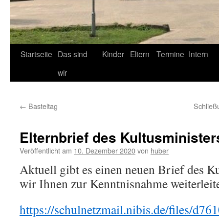
Startseite
Das sind
Kinder
Eltern
Termine
Intern
wir
←
Basteltag
Schließ
Elternbrief des Kultusminister
Veröffentlicht am
10. Dezember 2020
von
huber
Aktuell gibt es einen neuen Brief des K
wir Ihnen zur Kenntnisnahme weiterleit
https://schulnetzmail.nibis.de/files/