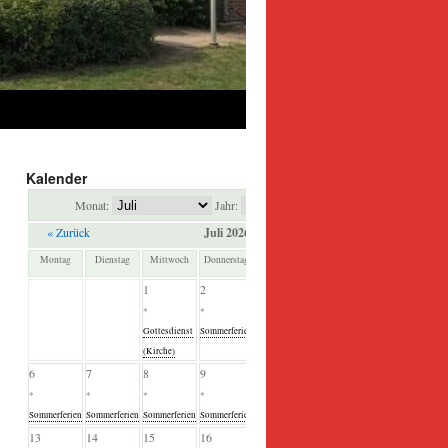
Kalender
Monat:
Jahr:
« Zurück
Juli 2026
Weiter »
Montag
Dienstag
Mittwoch
Donnerstag
Freitag
Samstag
Sonntag
1
2
3
4
5
*
*
*
*
*
Gottesdienst
Sommerferien
Sommerferien
Sommerferien
Sommerferien
(Kirche)
6
7
8
9
10
11
12
*
*
*
*
*
*
*
Sommerferien
Sommerferien
Sommerferien
Sommerferien
Sommerferien
Sommerferien
Sommerferien
13
14
15
16
17
18
19