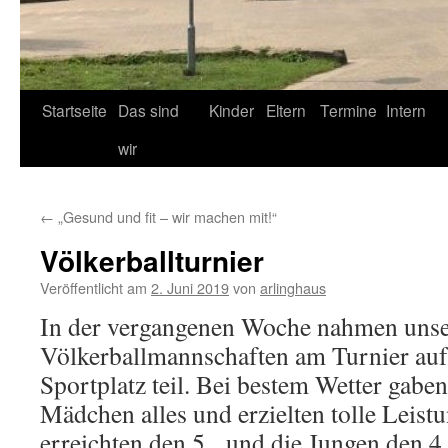
Startseite
Das sind
Kinder
Eltern
Termine
Intern
wir
←
„Gesund und fit – wir machen mit!“
Völkerballturnier
Veröffentlicht am
2. Juni 2019
von
arlinghaus
In der vergangenen Woche nahmen uns
Völkerballmannschaften am Turnier a
Sportplatz teil. Bei bestem Wetter gabe
Mädchen alles und erzielten tolle Leis
erreichten den 5. und die Jungen den 4.