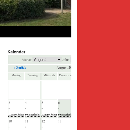
Kalender
Monat:
Jahr:
« Zurück
August 2026
Weiter »
Montag
Dienstag
Mittwoch
Donnerstag
Freitag
Samstag
Sonntag
1
2
*
*
Sommerferien
Sommerferien
3
4
5
6
7
8
9
*
*
*
*
*
*
*
Sommerferien
Sommerferien
Sommerferien
Sommerferien
Sommerferien
Sommerferien
Sommerferien
10
11
12
13
14
15
16
*
*
*