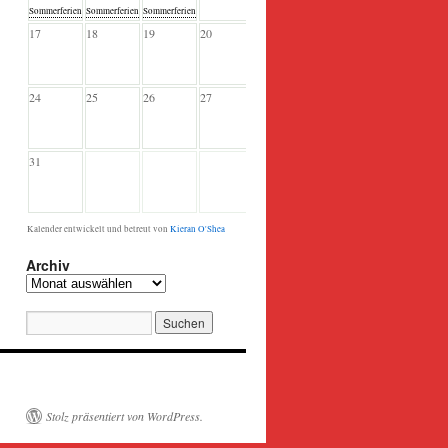
Sommerferien
Sommerferien
Sommerferien
17
18
19
20
21
22
23
24
25
26
27
28
29
30
31
Kalender entwickelt und betreut von
Kieran O'Shea
Archiv
Archiv
Stolz präsentiert von WordPress.