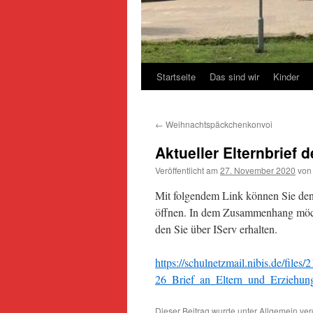
Startseite
Das sind wir
Kinder
←
Weihnachtspäckchenkonvoi
Aktueller Elternbrief 
Veröffentlicht am
27. November 2020
von
Mit folgendem Link können Sie den
öffnen. In dem Zusammenhang möcht
den Sie über IServ erhalten.
https://schulnetzmail.nibis.de/fi
26_Brief_an_Eltern_und_Erziehung
Dieser Beitrag wurde unter
Allgemein
verö