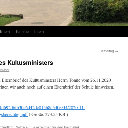
Eltern
Termine
Intern
Basteltag
→
des Kultusministers
huber
 Elternbrief des Kultusminsters Herrn Tonne vom 26.11.2020
en wir auch noch auf einen Elternbrief der Schule hinweisen,
les/21d692d6fb30a6d42dc015b8d540e3f4/2020-11-
sberechtigt.pdf
( Größe: 273.55 KB )
ffentlicht. Setze ein Lesezeichen für den
Permalink
.