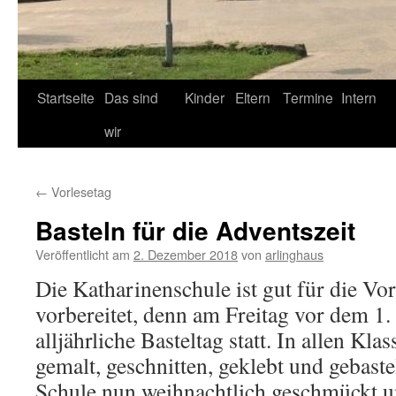
Startseite
Das sind
Kinder
Eltern
Termine
Intern
wir
←
Vorlesetag
Basteln für die Adventszeit
Veröffentlicht am
2. Dezember 2018
von
arlinghaus
Die Katharinenschule ist gut für die Vo
vorbereitet, denn am Freitag vor dem 1.
alljährliche Basteltag statt. In allen Kla
gemalt, geschnitten, geklebt und gebaste
Schule nun weihnachtlich geschmückt un