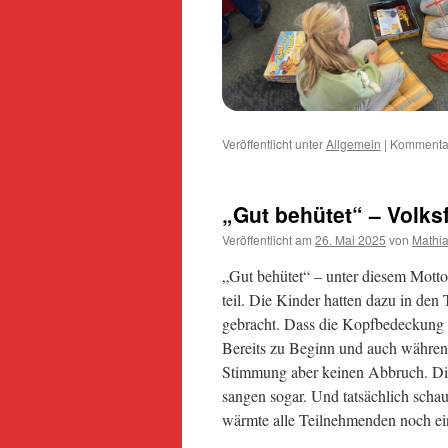
Veröffentlicht unter
Allgemein
|
Kommentar
„Gut behütet“ – Volk
Veröffentlicht am
26. Mai 2025
von
Mathia
„Gut behütet“ – unter diesem Mott
teil. Die Kinder hatten dazu in den 
gebracht. Dass die Kopfbedeckung ni
Bereits zu Beginn und auch während
Stimmung aber keinen Abbruch. Die
sangen sogar. Und tatsächlich sch
wärmte alle Teilnehmenden noch e