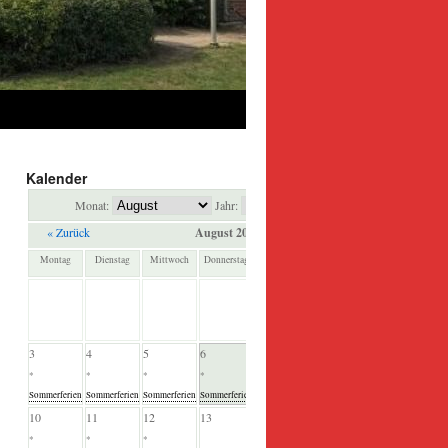
Kalender
Monat:
Jahr:
« Zurück
August 2026
Weiter »
Montag
Dienstag
Mittwoch
Donnerstag
Freitag
Samstag
Sonntag
1
2
*
*
Sommerferien
Sommerferien
3
4
5
6
7
8
9
*
*
*
*
*
*
*
Sommerferien
Sommerferien
Sommerferien
Sommerferien
Sommerferien
Sommerferien
Sommerferien
10
11
12
13
14
15
16
*
*
*