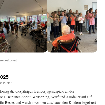
für
e deaktiviert
Besuch
im
Altenheim
2025
as Pünter
ontag die diesjährigen Bundesjugendspiele an der
die Disziplinen Sprint, Weitsprung, Wurf und Ausdauerlauf auf
hr Bestes und wurden von den zuschauenden Kindern begeistert