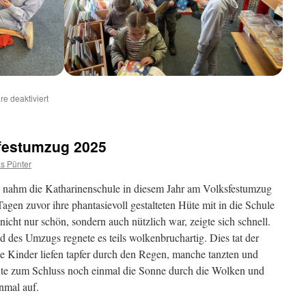
für
e deaktiviert
Besuch
der
2.
sfestumzug 2025
Klassen
in
s Pünter
der
Bücherei
o nahm die Katharinenschule in diesem Jahr am Volksfestumzug
Tagen zuvor ihre phantasievoll gestalteten Hüte mit in die Schule
cht nur schön, sondern auch nützlich war, zeigte sich schnell.
 des Umzugs regnete es teils wolkenbruchartig. Dies tat der
 Kinder liefen tapfer durch den Regen, manche tanzten und
aute zum Schluss noch einmal die Sonne durch die Wolken und
inmal auf.