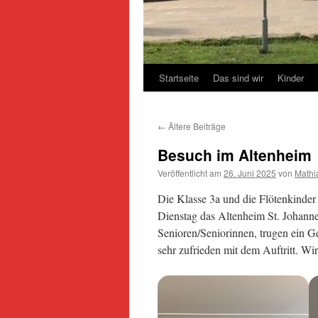
Startseite
Das sind wir
Kinder
←
Ältere Beiträge
Besuch im Altenheim
Veröffentlicht am
26. Juni 2025
von
Mathi
Die Klasse 3a und die Flötenkinde
Dienstag das Altenheim St. Johanne
Senioren/Seniorinnen, trugen ein G
sehr zufrieden mit dem Auftritt. W