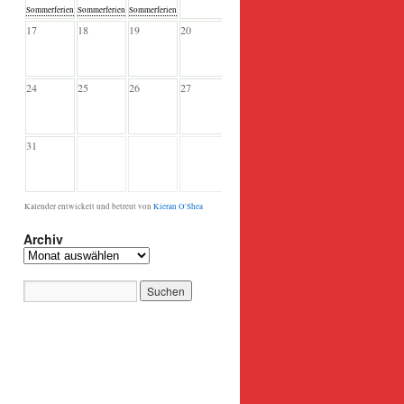
Sommerferien
Sommerferien
Sommerferien
17
18
19
20
21
22
23
24
25
26
27
28
29
30
31
Kalender entwickelt und betreut von
Kieran O'Shea
Archiv
Archiv