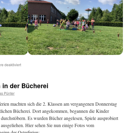
für
e deaktiviert
Bundesjugendspiele
2025
 in der Bücherei
as Pünter
rien machten sich die 2. Klassen am vergangenen Donnerstag
ntlichen Bücherei. Dort angekommen, begannen die Kinder
u durchstöbern. Es wurden Bücher angelesen, Spiele ausprobiert
ausgeliehen. Hier sehen Sie nun einige Fotos vom
ginn der Osterferien: