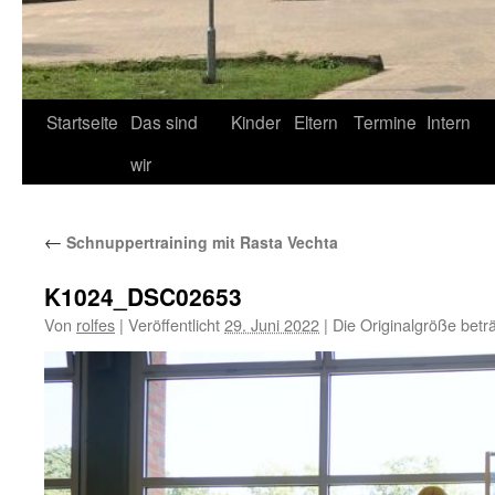
Startseite
Das sind
Kinder
Eltern
Termine
Intern
wir
←
Schnuppertraining mit Rasta Vechta
K1024_DSC02653
Von
rolfes
|
Veröffentlicht
29. Juni 2022
|
Die Originalgröße betr