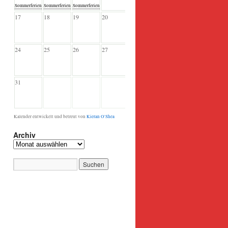
Sommerferien
Sommerferien
Sommerferien
17
18
19
20
21
22
23
24
25
26
27
28
29
30
31
Kalender entwickelt und betreut von
Kieran O'Shea
Archiv
Archiv