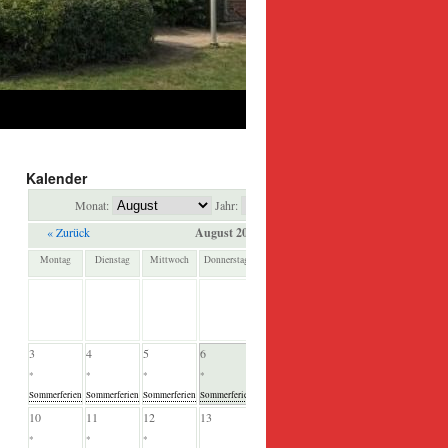
Kalender
Monat:
Jahr:
« Zurück
August 2026
Weiter »
Montag
Dienstag
Mittwoch
Donnerstag
Freitag
Samstag
Sonntag
1
2
*
*
Sommerferien
Sommerferien
3
4
5
6
7
8
9
*
*
*
*
*
*
*
Sommerferien
Sommerferien
Sommerferien
Sommerferien
Sommerferien
Sommerferien
Sommerferien
10
11
12
13
14
15
16
*
*
*