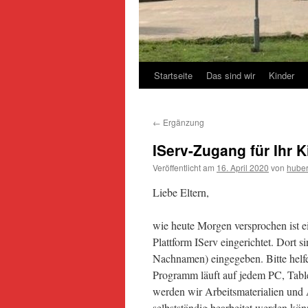
Startseite
Das sind wir
Kinder
←
Ergänzung
IServ-Zugang für Ihr K
Veröffentlicht am
16. April 2020
von
hube
Liebe Eltern,
wie heute Morgen versprochen ist ei
Plattform IServ eingerichtet. Dort s
Nachnamen) eingegeben. Bitte helfe
Programm läuft auf jedem PC, Table
werden wir Arbeitsmaterialien und 
selbstständig bearbeitet werden kön