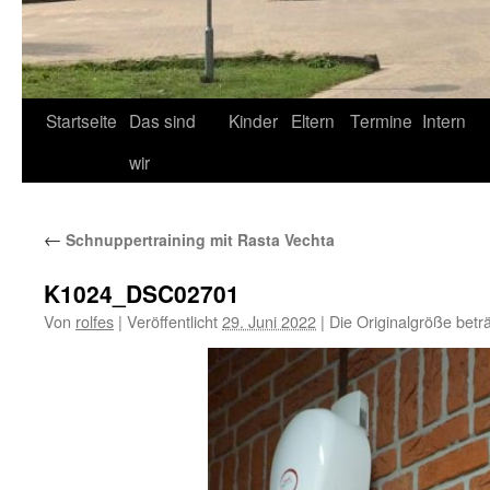
Startseite
Das sind
Kinder
Eltern
Termine
Intern
wir
←
Schnuppertraining mit Rasta Vechta
K1024_DSC02701
Von
rolfes
|
Veröffentlicht
29. Juni 2022
|
Die Originalgröße betr