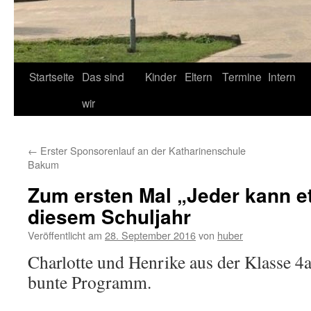
Startseite
Das sind
Kinder
Eltern
Termine
Intern
wir
←
Erster Sponsorenlauf an der Katharinenschule
Bakum
Zum ersten Mal „Jeder kann et
diesem Schuljahr
Veröffentlicht am
28. September 2016
von
huber
Charlotte und Henrike aus der Klasse 4a
bunte Programm.