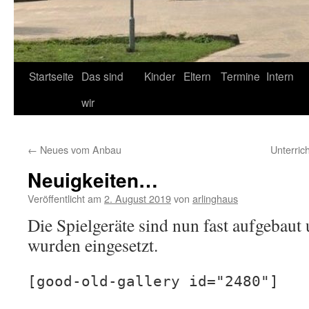
Startseite
Das sind
Kinder
Eltern
Termine
Intern
wir
←
Neues vom Anbau
Unterri
Neuigkeiten…
Veröffentlicht am
2. August 2019
von
arlinghaus
Die Spielgeräte sind nun fast aufgebaut 
wurden eingesetzt.
[good-old-gallery id="2480"]